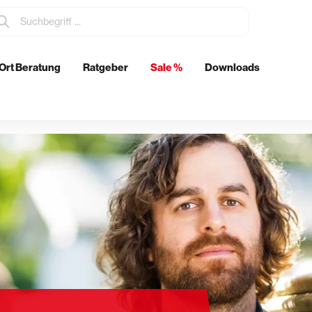
Ort Beratung
Ratgeber
Sale %
Downloads
tzmittel
Elektrowerkzeuge
Metabo
Eibenstock
ch
& Glätten
Rohrdurchführungen
n & Schwertglätter
Boden- & Wanddurchführunge
& Spachtel
Abläufe
kenkellen
Futterrohre
er & Stachelschlappen