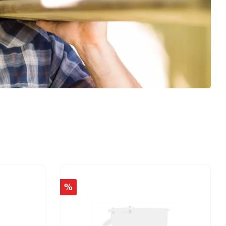
Dichtstoffe & Reinigungsmittel
PU-Dichtstoffe
Kartuschenpressen
Reinigungsmittel
Veranstaltungen & Karten
%