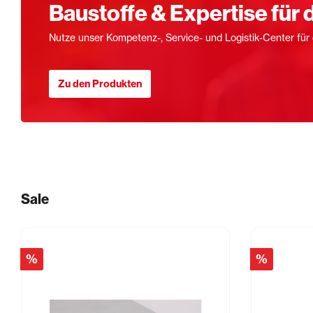
Baustoffe & Expertise für 
Zubehör
Schneiden 
Nutze unser Kompetenz-, Service- und Logistik-Center für 
Dicht- & Fugenbänder
Injektionst
Arbeitsfugenbänder
Packer
Zu den Produkten
Fugenabdeck- und Dichtbänder
Pressen
Hydrauliköl
Feuchtigkeitsmessgeräte
Gewebe & F
Hydromette
Gewebe
Baufolien
Sale
%
%