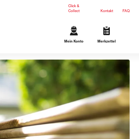
Click &
Collect
Kontakt
FAQ
Mein Konto
Merkzettel
Gartengestaltung
Terrassenplatten
Mauersteine
L-Steine
Stufen
Ergänzungsprodukte
Dichteinsätze
n
Lösungen für schwarze Wanne
Lösungen für weiße Wanne