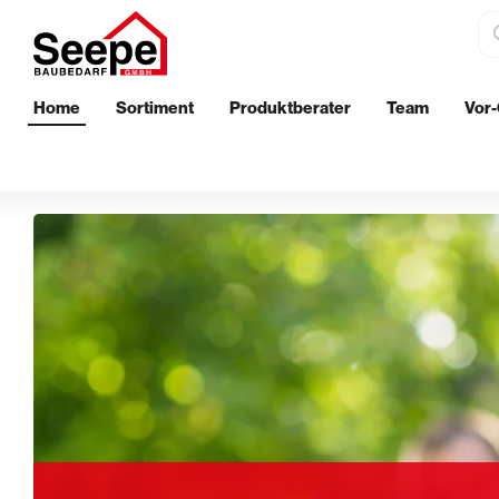
Home
Sortiment
Produktberater
Team
Vor-
Dämmstoffe
Bautenschu
EPS-Perimeterdämmung
Wand
XPS-Perimeterdämmung
Boden
Innenwanddämmung
Außenberei
Streichen
Aufbringen 
Klebebänder & Abdeckvlies
Glättekelle
Walzen & Roller
Putzkellen 
Ersatzbügel & Teleskopstäbe
Profil- & Ec
Pinsel & Quaste
Stachelroll