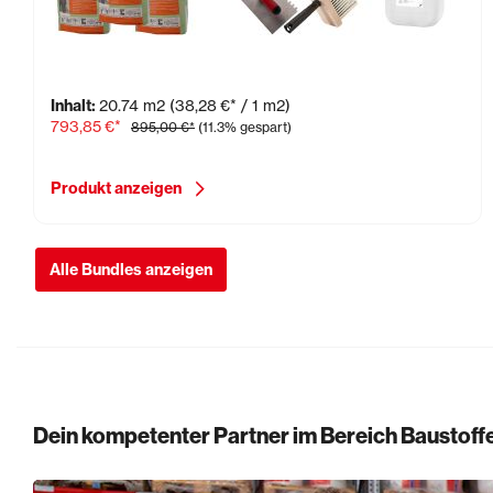
Innenwanddämmung 25 mm, ca. 20 qm
Inhalt:
20.74 m2
(38,28 €* / 1 m2)
793,85 €*
895,00 €*
(11.3% gespart)
Produkt anzeigen
Alle Bundles anzeigen
Dein kompetenter Partner im Bereich Baustoff