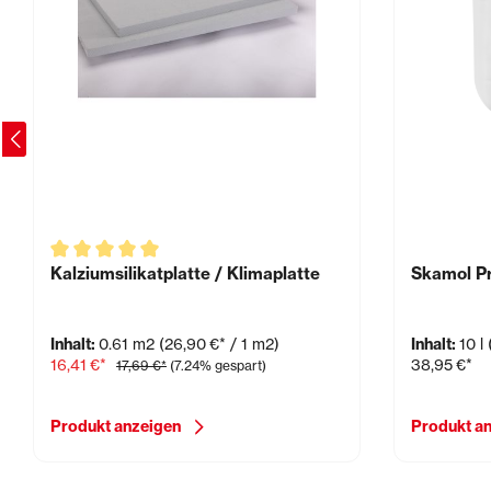
Kalziumsilikatplatte / Klimaplatte
Skamol Pr
Inhalt:
0.61 m2
(26,90 €* / 1 m2)
Inhalt:
10 l
16,41 €*
38,95 €*
17,69 €*
(7.24% gespart)
Produkt anzeigen
Produkt a