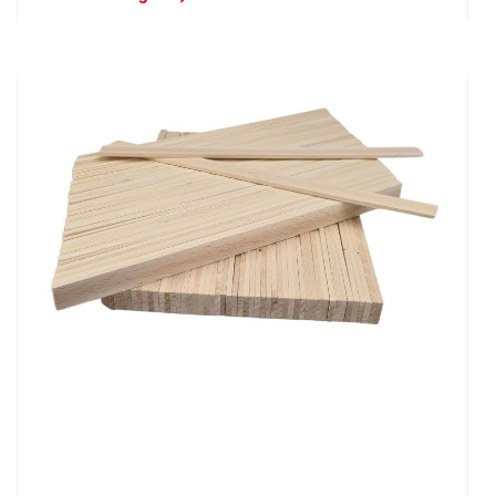
Holzrührstab, 26 cm, 10er Set