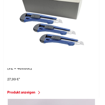
Abbrechmesser (Cutter), 18 mm Kunststoff, blau
(VE = 48xStk.)
27,99 €*
Produkt anzeigen