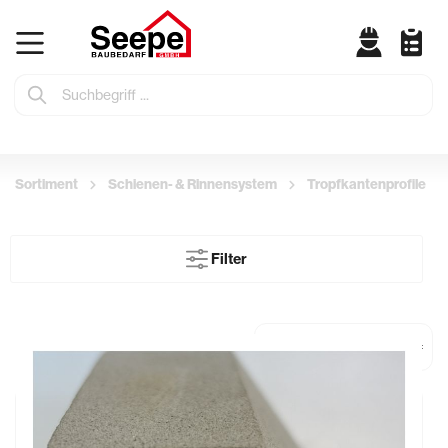
Sortiment
Schienen- & Rinnensystem
Tropfkantenprofile
Filter