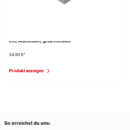
Schlüter-BARA-RW/E, Außenecke 90° Grad, 7,5
cm, Aluminium, grau-metallic
34,50 €*
Produkt anzeigen
So erreichst du uns: