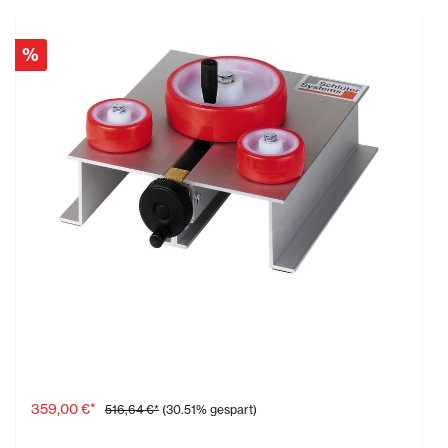
%
Biegemaschine für die Rundung von Profilen
359,00 €*
516,64 €*
(30.51% gespart)