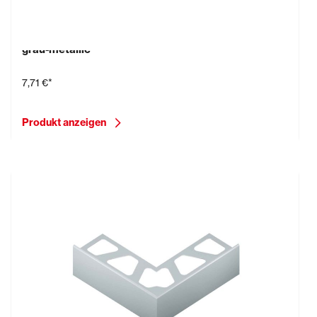
Schlüter-BARA-RW, Verbinder, 7,5 cm, Aluminium,
grau-metallic
7,71 €*
Produkt anzeigen