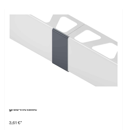
Schlüter-BARA-RTKE/V, Verbinder, Aluminium,
grau-metallic
3,61 €*