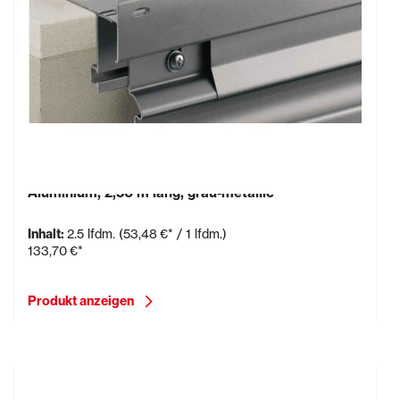
Schlüter-BARA-RTKE, Randprofl mit Tropfkante,
Aluminium, 2,50 m lang, grau-metallic
Inhalt:
2.5 lfdm.
(53,48 €* / 1 lfdm.)
133,70 €*
Produkt anzeigen