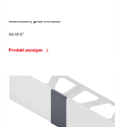
Schlüter-BARA-RTK/E, Außenecke 90° Grad,
Aluminium, grau-metallic
66,16 €*
Produkt anzeigen