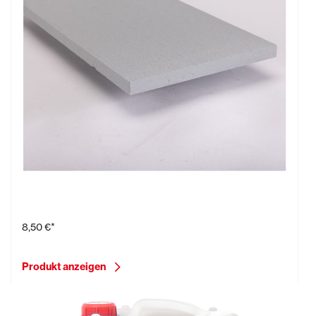
Laibungsplatte d= 19 mm (500 x 240 mm)
8,50 €*
Produkt anzeigen