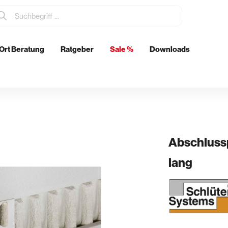
Ort Beratung
Ratgeber
Sale %
Downloads
tzmittel
Elektrowerkzeuge
Metabo
Eibenstock
ch
Abschluss
lang
& Glätten
Rohrdurchführungen
n & Schwertglätter
Boden- & Wanddurchführunge
& Spachtel
Abläufe
kenkellen
Futterrohre
er & Stachelschlappen