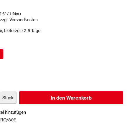
9 €* / 1 lfdm.)
 zzgl. Versandkosten
Dichtstoffe & Reinigungsmittel
PU-Dichtstoffe
, Lieferzeit: 2-5 Tage
Kartuschenpressen
Reinigungsmittel
Veranstaltungen & Karten
In den Warenkorb
Stück
el hinzufügen
:
RO/80E