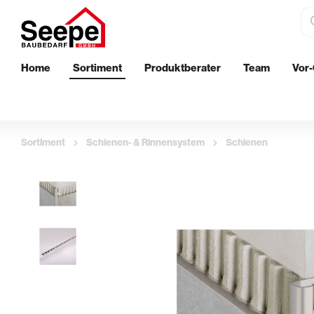
Home
Sortiment
Produktberater
Team
Vor-
Dämmstoffe
Bautenschu
EPS-Perimeterdämmung
Wand
Sortiment
Schienen- & Rinnensystem
Schienen
XPS-Perimeterdämmung
Boden
Innenwanddämmung
Außenberei
Streichen
Aufbringen 
Klebebänder & Abdeckvlies
Glättekelle
Walzen & Roller
Putzkellen 
Ersatzbügel & Teleskopstäbe
Profil- & Ec
Pinsel & Quaste
Stachelroll