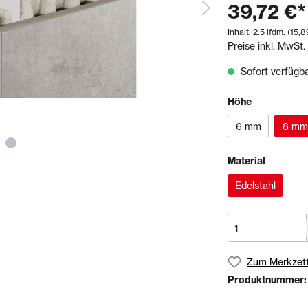
39,72 €*
& Sägen
Inhalt:
2.5 lfdm.
(15,8
Preise inkl. MwSt.
echnik
Schienen- & Rinnensystem
Schienen
Sofort verfügbar
Tropfkantenprofile
Rinnensysteme
Höhe
6 mm
8 mm
olien
Bundles
Material
Edelstahl
Zum Merkzett
Produktnummer