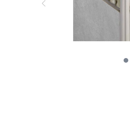
Zubehör
Schneiden 
Dicht- & Fugenbänder
Injektionst
Arbeitsfugenbänder
Packer
Fugenabdeck- und Dichtbänder
Pressen
Hydrauliköl
Feuchtigkeitsmessgeräte
Gewebe & F
Hydromette
Gewebe
Baufolien