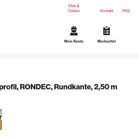
Click &
Collect
Kontakt
FAQ
Mein Konto
Merkzettel
Gartengestaltung
Terrassenplatten
Mauersteine
L-Steine
Stufen
profil, RONDEC, Rundkante, 2,50 m
Ergänzungsprodukte
Dichteinsätze
n
Lösungen für schwarze Wanne
Lösungen für weiße Wanne