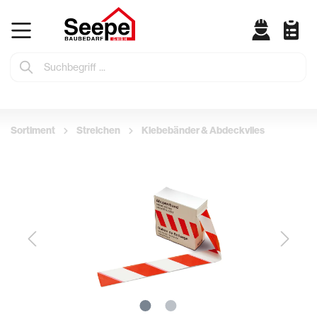
Sortiment
Streichen
Klebebänder & Abdeckvlies