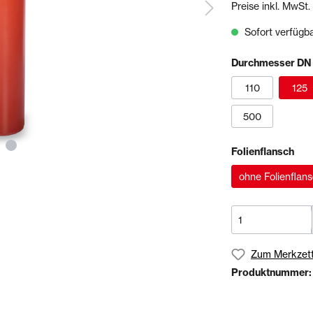
Preise inkl. MwSt.
& Sägen
Sofort verfügbar
echnik
Schienen- & Rinnensystem
Durchmesser DN
Schienen
Tropfkantenprofile
110
125
Rinnensysteme
500
olien
Bundles
Folienflansch
ohne Folienflan
Zum Merkzett
Produktnummer