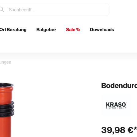
Ort Beratung
Ratgeber
Sale %
Downloads
tzmittel
Elektrowerkzeuge
Metabo
rungen
Eibenstock
ch
Bodendurc
& Glätten
Rohrdurchführungen
n & Schwertglätter
Boden- & Wanddurchführunge
& Spachtel
Abläufe
39,98 €
kenkellen
Futterrohre
er & Stachelschlappen