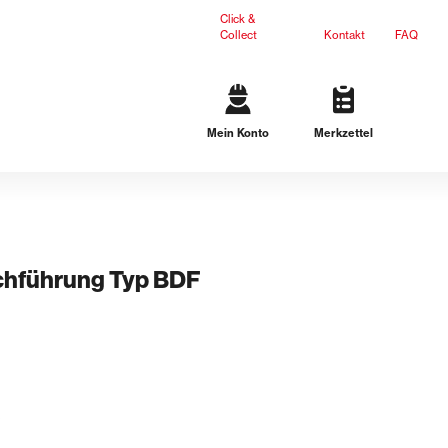
Click &
Collect
Kontakt
FAQ
Mein Konto
Merkzettel
Gartengestaltung
Terrassenplatten
Mauersteine
L-Steine
Stufen
hführung Typ BDF
Ergänzungsprodukte
Dichteinsätze
n
Lösungen für schwarze Wanne
Lösungen für weiße Wanne
*