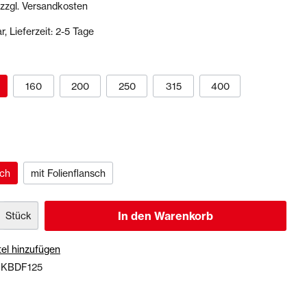
 zzgl. Versandkosten
, Lieferzeit: 2-5 Tage
Dichtstoffe & Reinigungsmittel
PU-Dichtstoffe
Kartuschenpressen
160
200
250
315
400
Reinigungsmittel
Veranstaltungen & Karten
sch
mit Folienflansch
In den Warenkorb
Stück
el hinzufügen
:
KBDF125