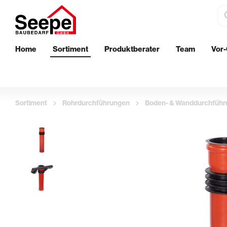
Home
Sortiment
Produktberater
Team
Vor-
Dämmstoffe
Bautenschu
EPS-Perimeterdämmung
Wand
Sortiment
Rohrdurchführungen
Boden- & Wanddurchfüh
XPS-Perimeterdämmung
Boden
Innenwanddämmung
Außenberei
Streichen
Aufbringen 
Klebebänder & Abdeckvlies
Glättekelle
Walzen & Roller
Putzkellen 
Ersatzbügel & Teleskopstäbe
Profil- & Ec
Pinsel & Quaste
Stachelroll