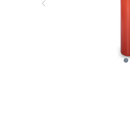
Zubehör
Schneiden 
Dicht- & Fugenbänder
Injektionst
Arbeitsfugenbänder
Packer
Fugenabdeck- und Dichtbänder
Pressen
Hydrauliköl
Feuchtigkeitsmessgeräte
Gewebe & F
Hydromette
Gewebe
Baufolien