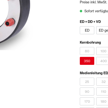
Preise inkl. MwSt.
& Sägen
Sofort verfügbar
echnik
Schienen- & Rinnensystem
ED + DD + VD
Schienen
Tropfkantenprofile
ED
ED get
Rinnensysteme
Kernbohrung
olien
Bundles
80
100
350
400
Medienleitung E
25
32
90
110
170
180