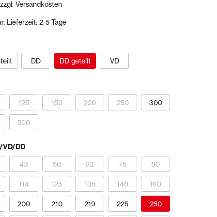
 zzgl. Versandkosten
, Lieferzeit: 2-5 Tage
Dichtstoffe & Reinigungsmittel
PU-Dichtstoffe
Kartuschenpressen
eilt
DD
DD geteilt
VD
Reinigungsmittel
Veranstaltungen & Karten
125
150
200
250
300
500
D/VD/DD
43
50
63
75
80
114
125
135
140
160
200
210
219
225
250