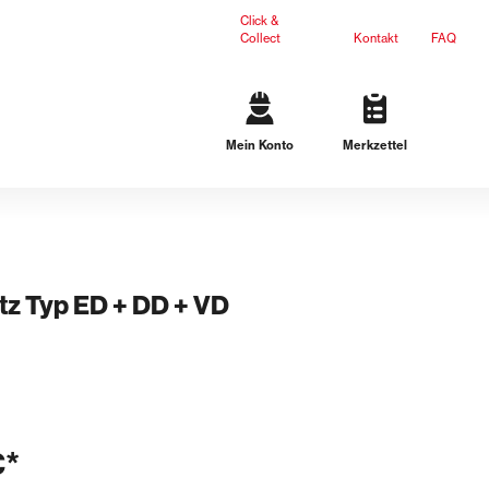
Click &
Collect
Kontakt
FAQ
Mein Konto
Merkzettel
Gartengestaltung
Terrassenplatten
Mauersteine
L-Steine
Stufen
tz Typ ED + DD + VD
Ergänzungsprodukte
Dichteinsätze
n
Lösungen für schwarze Wanne
Lösungen für weiße Wanne
€*