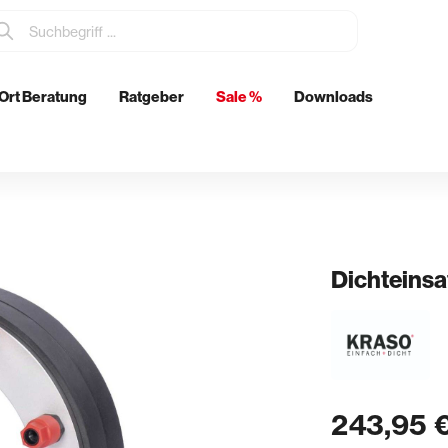
Ort Beratung
Ratgeber
Sale %
Downloads
tzmittel
Elektrowerkzeuge
Metabo
Eibenstock
ch
Dichteinsa
& Glätten
Rohrdurchführungen
n & Schwertglätter
Boden- & Wanddurchführunge
& Spachtel
Abläufe
243,95 
kenkellen
Futterrohre
er & Stachelschlappen