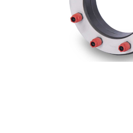
Zubehör
Schneiden 
Dicht- & Fugenbänder
Injektionst
Arbeitsfugenbänder
Packer
Fugenabdeck- und Dichtbänder
Pressen
Hydrauliköl
Feuchtigkeitsmessgeräte
Gewebe & F
Hydromette
Gewebe
Baufolien