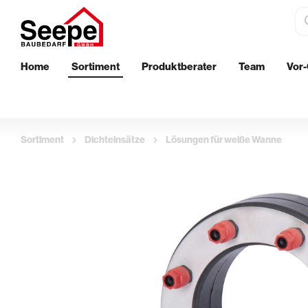
Home
Sortiment
Produktberater
Team
Vor-
Dämmstoffe
Bautenschu
EPS-Perimeterdämmung
Wand
Sortiment
Dichteinsätze
Lösungen für weiße Wanne
XPS-Perimeterdämmung
Boden
Innenwanddämmung
Außenberei
Streichen
Aufbringen 
Klebebänder & Abdeckvlies
Glättekelle
Walzen & Roller
Putzkellen 
Ersatzbügel & Teleskopstäbe
Profil- & Ec
Pinsel & Quaste
Stachelroll