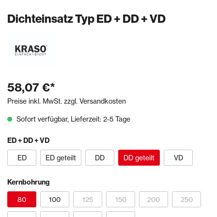
Dichteinsatz Typ ED + DD + VD
58,07 €*
Preise inkl. MwSt. zzgl. Versandkosten
Sofort verfügbar, Lieferzeit: 2-5 Tage
ED + DD + VD
ED
ED geteilt
DD
DD geteilt
VD
Kernbohrung
80
100
125
150
200
250