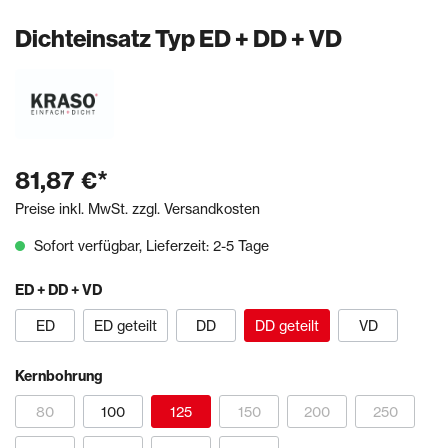
Dichteinsatz Typ ED + DD + VD
81,87 €*
Preise inkl. MwSt. zzgl. Versandkosten
Sofort verfügbar, Lieferzeit: 2-5 Tage
ED + DD + VD
ED
ED geteilt
DD
DD geteilt
VD
Kernbohrung
80
100
125
150
200
250