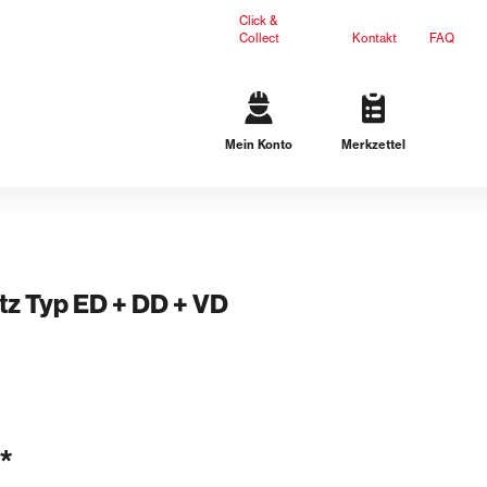
Click &
Collect
Kontakt
FAQ
Mein Konto
Merkzettel
Gartengestaltung
Terrassenplatten
Mauersteine
L-Steine
Stufen
tz Typ ED + DD + VD
Ergänzungsprodukte
Dichteinsätze
n
Lösungen für schwarze Wanne
Lösungen für weiße Wanne
*