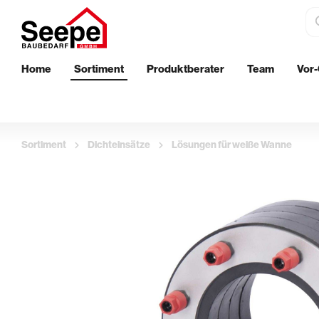
Home
Sortiment
Produktberater
Team
Vor-
Dämmstoffe
Bautenschu
EPS-Perimeterdämmung
Wand
Sortiment
Dichteinsätze
Lösungen für weiße Wanne
XPS-Perimeterdämmung
Boden
Innenwanddämmung
Außenberei
Streichen
Aufbringen 
Klebebänder & Abdeckvlies
Glättekelle
Walzen & Roller
Putzkellen 
Ersatzbügel & Teleskopstäbe
Profil- & Ec
Pinsel & Quaste
Stachelroll