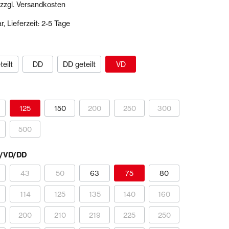
 zzgl. Versandkosten
, Lieferzeit: 2-5 Tage
Dichtstoffe & Reinigungsmittel
PU-Dichtstoffe
Kartuschenpressen
eilt
DD
DD geteilt
VD
Reinigungsmittel
Veranstaltungen & Karten
125
150
200
250
300
500
D/VD/DD
43
50
63
75
80
114
125
135
140
160
200
210
219
225
250