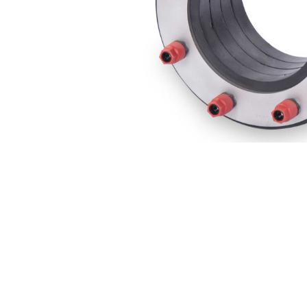
Zubehör
Schneiden 
Dicht- & Fugenbänder
Injektionst
Arbeitsfugenbänder
Packer
Fugenabdeck- und Dichtbänder
Pressen
Hydrauliköl
Feuchtigkeitsmessgeräte
Gewebe & F
Hydromette
Gewebe
Baufolien