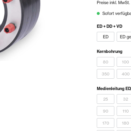
Preise inkl. MwSt.
& Sägen
Sofort verfügbar
echnik
Schienen- & Rinnensystem
ED + DD + VD
Schienen
Tropfkantenprofile
ED
ED get
Rinnensysteme
Kernbohrung
olien
Bundles
80
100
350
400
Medienleitung E
25
32
90
110
170
180