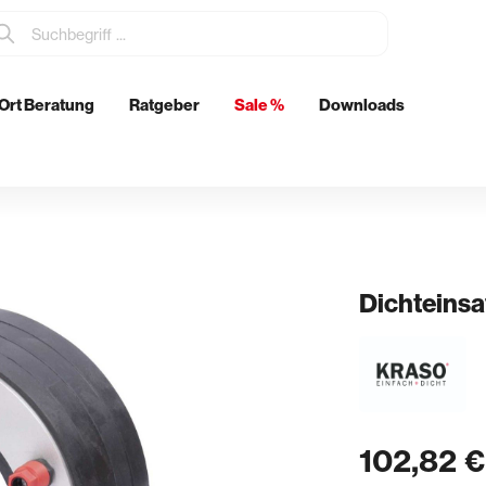
Ort Beratung
Ratgeber
Sale %
Downloads
tzmittel
Elektrowerkzeuge
Metabo
Eibenstock
ch
Dichteinsa
& Glätten
Rohrdurchführungen
n & Schwertglätter
Boden- & Wanddurchführunge
& Spachtel
Abläufe
102,82 €
kenkellen
Futterrohre
er & Stachelschlappen