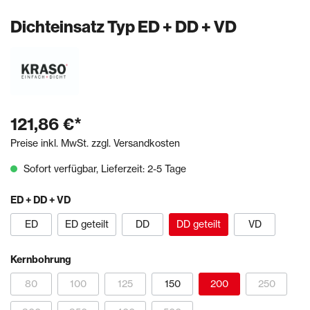
Dichteinsatz Typ ED + DD + VD
121,86 €*
Preise inkl. MwSt. zzgl. Versandkosten
Sofort verfügbar, Lieferzeit: 2-5 Tage
ED + DD + VD
ED
ED geteilt
DD
DD geteilt
VD
Kernbohrung
80
100
125
150
200
250