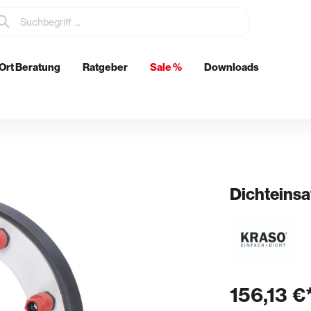
Ort Beratung
Ratgeber
Sale %
Downloads
tzmittel
Elektrowerkzeuge
Metabo
Eibenstock
ch
Dichteinsa
& Glätten
Rohrdurchführungen
n & Schwertglätter
Boden- & Wanddurchführunge
& Spachtel
Abläufe
156,13 €
kenkellen
Futterrohre
er & Stachelschlappen