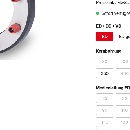
Preise inkl. MwSt.
& Sägen
Sofort verfügbar
echnik
Schienen- & Rinnensystem
ED + DD + VD
Schienen
Tropfkantenprofile
ED
ED get
Rinnensysteme
Kernbohrung
olien
Bundles
80
100
350
400
Medienleitung E
25
32
90
110
170
180