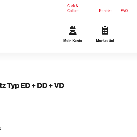
Click &
Collect
Kontakt
FAQ
Mein Konto
Merkzettel
Gartengestaltung
Terrassenplatten
Mauersteine
L-Steine
Stufen
tz Typ ED + DD + VD
Ergänzungsprodukte
Dichteinsätze
n
Lösungen für schwarze Wanne
Lösungen für weiße Wanne
*