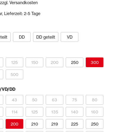
 zzgl. Versandkosten
, Lieferzeit: 2-5 Tage
Dichtstoffe & Reinigungsmittel
PU-Dichtstoffe
Kartuschenpressen
eilt
DD
DD geteilt
VD
Reinigungsmittel
Veranstaltungen & Karten
125
150
200
250
300
500
D/VD/DD
43
50
63
75
80
114
125
135
140
160
200
210
219
225
250