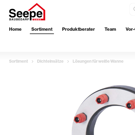
Home
Sortiment
Produktberater
Team
Vor-
Dämmstoffe
Bautenschu
EPS-Perimeterdämmung
Wand
Sortiment
Dichteinsätze
Lösungen für weiße Wanne
XPS-Perimeterdämmung
Boden
Innenwanddämmung
Außenberei
Streichen
Aufbringen 
Klebebänder & Abdeckvlies
Glättekelle
Walzen & Roller
Putzkellen 
Ersatzbügel & Teleskopstäbe
Profil- & Ec
Pinsel & Quaste
Stachelroll