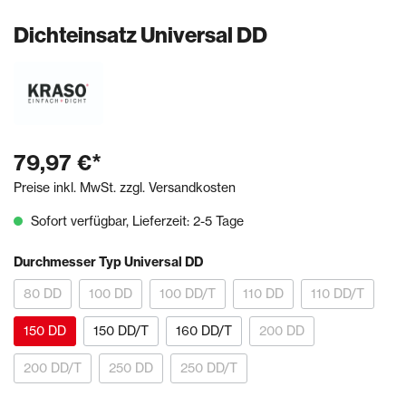
Dichteinsatz Universal DD
79,97 €*
Preise inkl. MwSt. zzgl. Versandkosten
Sofort verfügbar, Lieferzeit: 2-5 Tage
Durchmesser Typ Universal DD
80 DD
100 DD
100 DD/T
110 DD
110 DD/T
150 DD
150 DD/T
160 DD/T
200 DD
200 DD/T
250 DD
250 DD/T