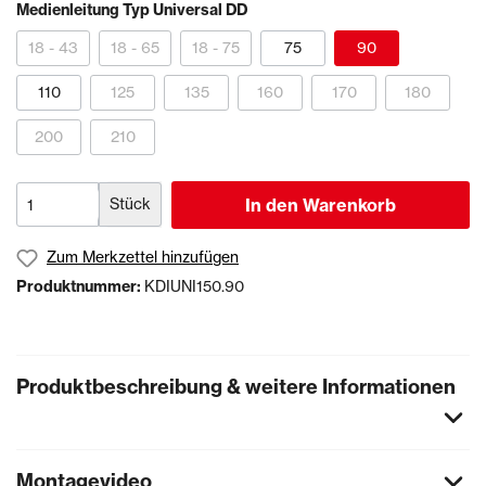
Medienleitung Typ Universal DD
18 - 43
18 - 65
18 - 75
75
90
110
125
135
160
170
180
200
210
Stück
In den Warenkorb
Zum Merkzettel hinzufügen
Produktnummer:
KDIUNI150.90
Produktbeschreibung & weitere Informationen
Montagevideo