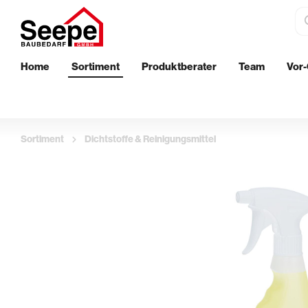
Home
Sortiment
Produktberater
Team
Vor-
Dämmstoffe
Bautenschu
EPS-Perimeterdämmung
Wand
Sortiment
Dichtstoffe & Reinigungsmittel
XPS-Perimeterdämmung
Boden
Innenwanddämmung
Außenberei
Streichen
Aufbringen 
Klebebänder & Abdeckvlies
Glättekelle
Walzen & Roller
Putzkellen 
Ersatzbügel & Teleskopstäbe
Profil- & Ec
Pinsel & Quaste
Stachelroll