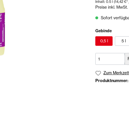
Inhalt:
0.5 l
(14,42 €* /
& Sägen
Preise inkl. MwSt.
Sofort verfügbar
echnik
Schienen- & Rinnensystem
Schienen
Gebinde
Tropfkantenprofile
0,5 l
5 l
Rinnensysteme
olien
Bundles
Zum Merkzett
Produktnummer