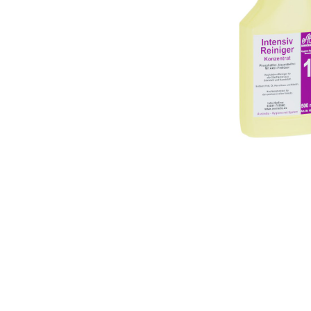
Zubehör
Schneiden 
Dicht- & Fugenbänder
Injektionst
Arbeitsfugenbänder
Packer
Fugenabdeck- und Dichtbänder
Pressen
Hydrauliköl
Feuchtigkeitsmessgeräte
Gewebe & F
Hydromette
Gewebe
Baufolien