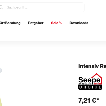
Ort Beratung
Ratgeber
Sale %
Downloads
tzmittel
Elektrowerkzeuge
Metabo
Eibenstock
ch
Intensiv R
& Glätten
Rohrdurchführungen
n & Schwertglätter
Boden- & Wanddurchführunge
& Spachtel
Abläufe
7,21 €*
kenkellen
Futterrohre
er & Stachelschlappen