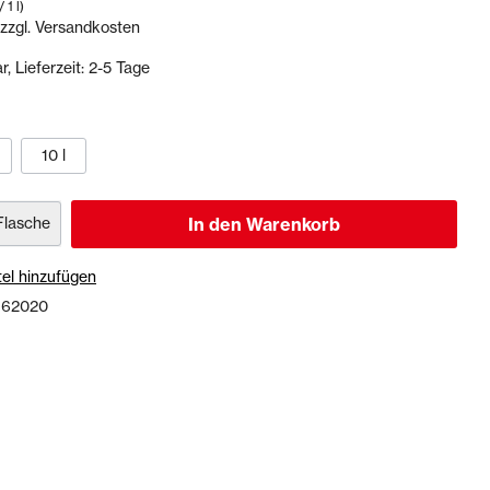
 1 l)
 zzgl. Versandkosten
, Lieferzeit: 2-5 Tage
Dichtstoffe & Reinigungsmittel
PU-Dichtstoffe
Kartuschenpressen
10 l
Reinigungsmittel
Veranstaltungen & Karten
Flasche
In den Warenkorb
el hinzufügen
:
62020