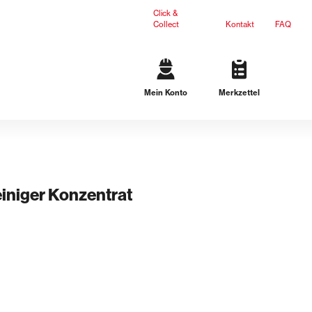
Click &
Collect
Kontakt
FAQ
Mein Konto
Merkzettel
Gartengestaltung
Terrassenplatten
Mauersteine
L-Steine
Stufen
einiger Konzentrat
Ergänzungsprodukte
Dichteinsätze
n
Lösungen für schwarze Wanne
Lösungen für weiße Wanne