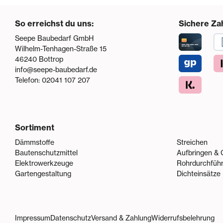
So erreichst du uns:
Sichere Za
Seepe Baubedarf GmbH
Wilhelm-Tenhagen-Straße 15
46240
Bottrop
info@seepe-baubedarf.de
Telefon:
02041 107 207
Sortiment
Dämmstoffe
Streichen
Bautenschutzmittel
Aufbringen & 
Elektrowerkzeuge
Rohrdurchfüh
Gartengestaltung
Dichteinsätze
Impressum
Datenschutz
Versand & Zahlung
Widerrufsbelehrung