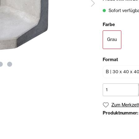
& Sägen
Sofort verfügba
echnik
Schienen- & Rinnensystem
Farbe
Schienen
Tropfkantenprofile
Grau
Rinnensysteme
Format
olien
Bundles
Zum Merkzett
Produktnummer