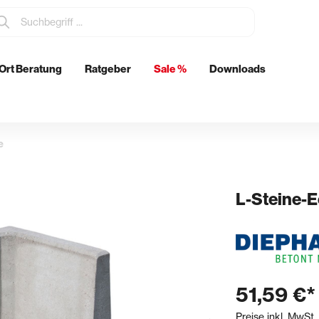
Ort Beratung
Ratgeber
Sale %
Downloads
tzmittel
Elektrowerkzeuge
Metabo
e
Eibenstock
ch
L-Steine-
& Glätten
Rohrdurchführungen
n & Schwertglätter
Boden- & Wanddurchführunge
& Spachtel
Abläufe
51,59 €*
kenkellen
Futterrohre
er & Stachelschlappen
Preise inkl. MwSt.