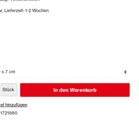
r, Lieferzeit: 1-2 Wochen
Dichtstoffe & Reinigungsmittel
PU-Dichtstoffe
Kartuschenpressen
Reinigungsmittel
Veranstaltungen & Karten
Stück
In den Warenkorb
el hinzufügen
:
1721880