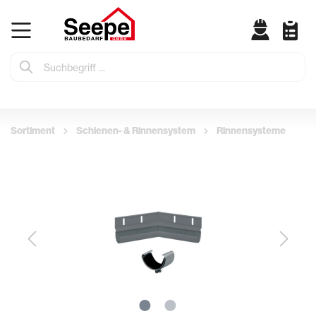
Sortiment
Schienen- & Rinnensystem
Rinnensysteme