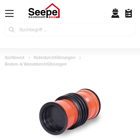
Sortiment
Rohrdurchführungen
Boden- & Wanddurchführungen