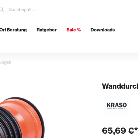
Ort Beratung
Ratgeber
Sale %
Downloads
tzmittel
Elektrowerkzeuge
Metabo
rungen
Eibenstock
ch
Wanddurch
& Glätten
Rohrdurchführungen
n & Schwertglätter
Boden- & Wanddurchführunge
& Spachtel
Abläufe
65,69 €*
kenkellen
Futterrohre
er & Stachelschlappen