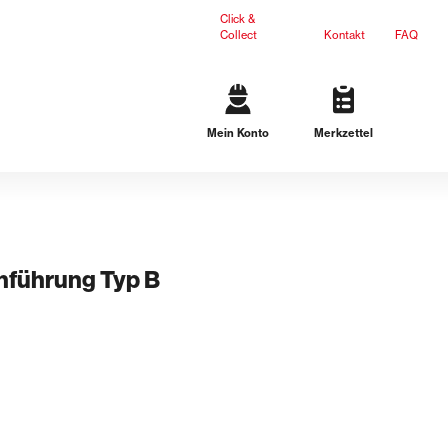
Click &
Collect
Kontakt
FAQ
Mein Konto
Merkzettel
Gartengestaltung
Terrassenplatten
Mauersteine
L-Steine
Stufen
führung Typ B
Ergänzungsprodukte
Dichteinsätze
n
Lösungen für schwarze Wanne
Lösungen für weiße Wanne