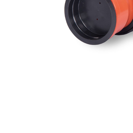
Zubehör
Schneiden 
Dicht- & Fugenbänder
Injektionst
Arbeitsfugenbänder
Packer
Fugenabdeck- und Dichtbänder
Pressen
Hydrauliköl
Feuchtigkeitsmessgeräte
Gewebe & F
Hydromette
Gewebe
Baufolien