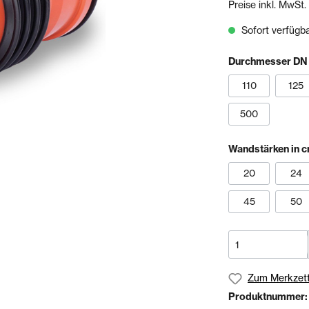
Preise inkl. MwSt.
& Sägen
Sofort verfügbar
echnik
Schienen- & Rinnensystem
Durchmesser DN
Schienen
Tropfkantenprofile
110
125
Rinnensysteme
500
olien
Bundles
Wandstärken in 
20
24
45
50
Zum Merkzett
Produktnummer