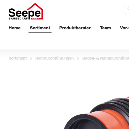
Home
Sortiment
Produktberater
Team
Vor-
Dämmstoffe
Bautenschu
EPS-Perimeterdämmung
Wand
Sortiment
Rohrdurchführungen
Boden- & Wanddurchfüh
XPS-Perimeterdämmung
Boden
Innenwanddämmung
Außenberei
Streichen
Aufbringen 
Klebebänder & Abdeckvlies
Glättekelle
Walzen & Roller
Putzkellen 
Ersatzbügel & Teleskopstäbe
Profil- & Ec
Pinsel & Quaste
Stachelroll