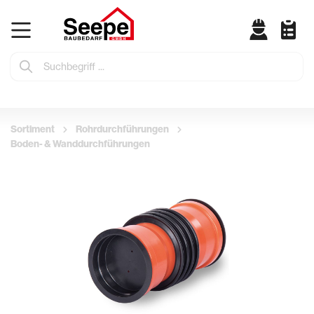
Sortiment
Rohrdurchführungen
Boden- & Wanddurchführungen