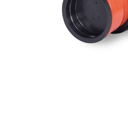
Zubehör
Schneiden 
Dicht- & Fugenbänder
Injektionst
Arbeitsfugenbänder
Packer
Fugenabdeck- und Dichtbänder
Pressen
Hydrauliköl
Feuchtigkeitsmessgeräte
Gewebe & F
Hydromette
Gewebe
Baufolien