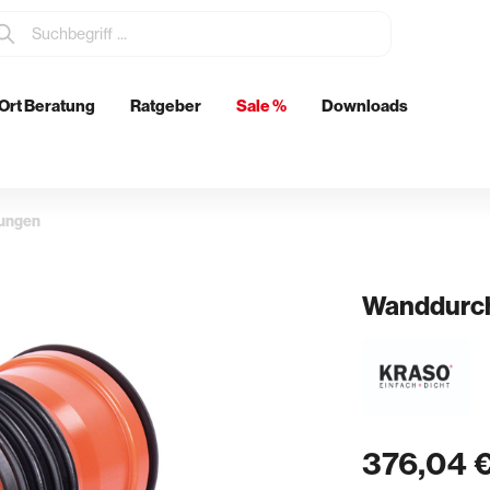
Ort Beratung
Ratgeber
Sale %
Downloads
tzmittel
Elektrowerkzeuge
Metabo
rungen
Eibenstock
ch
Wanddurch
& Glätten
Rohrdurchführungen
n & Schwertglätter
Boden- & Wanddurchführunge
& Spachtel
Abläufe
376,04 
kenkellen
Futterrohre
er & Stachelschlappen