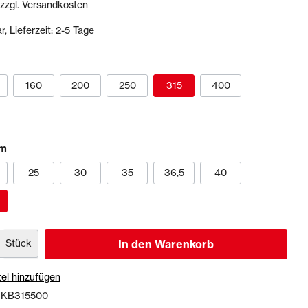
 zzgl. Versandkosten
, Lieferzeit: 2-5 Tage
Dichtstoffe & Reinigungsmittel
PU-Dichtstoffe
Kartuschenpressen
160
200
250
315
400
Reinigungsmittel
Veranstaltungen & Karten
cm
25
30
35
36,5
40
Stück
In den Warenkorb
el hinzufügen
:
KB315500