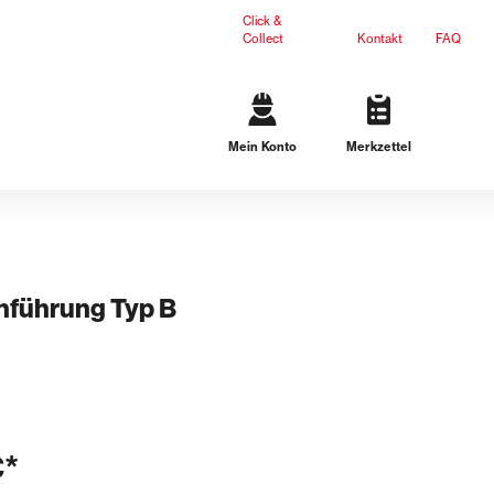
Click &
Collect
Kontakt
FAQ
Mein Konto
Merkzettel
Gartengestaltung
Terrassenplatten
Mauersteine
L-Steine
Stufen
führung Typ B
Ergänzungsprodukte
Dichteinsätze
n
Lösungen für schwarze Wanne
Lösungen für weiße Wanne
€*