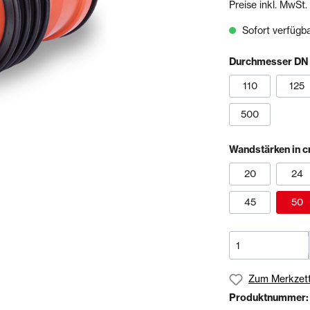
Preise inkl. MwSt.
& Sägen
Sofort verfügbar
echnik
Schienen- & Rinnensystem
Durchmesser DN
Schienen
Tropfkantenprofile
110
125
Rinnensysteme
500
olien
Bundles
Wandstärken in 
20
24
45
50
Zum Merkzett
Produktnummer