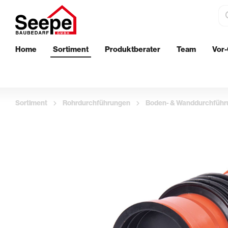
Home
Sortiment
Produktberater
Team
Vor-
Dämmstoffe
Bautenschu
EPS-Perimeterdämmung
Wand
Sortiment
Rohrdurchführungen
Boden- & Wanddurchfüh
XPS-Perimeterdämmung
Boden
Innenwanddämmung
Außenberei
Streichen
Aufbringen 
Klebebänder & Abdeckvlies
Glättekelle
Walzen & Roller
Putzkellen 
Ersatzbügel & Teleskopstäbe
Profil- & Ec
Pinsel & Quaste
Stachelroll