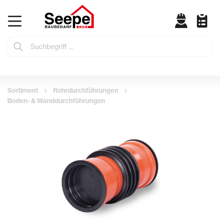
Sortiment
Rohrdurchführungen
Boden- & Wanddurchführungen