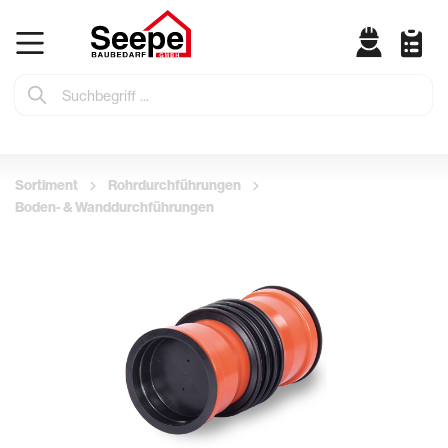
Sortiment
Rohrdurchführungen
Boden- & Wanddurchführungen