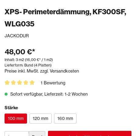
XPS- Perimeterdämmung, KF300SF,
WLG035
JACKODUR
48,00 €*
Inhalt:
3 m2
(16,00 €* / 1 m2)
Lieferform: Bund (4 Platten)
Preise inkl. MwSt. zzgl. Versandkosten
1 Bewertung
Sofort verfügbar, Lieferzeit: 1-2 Wochen
Stärke
100 mm
120 mm
160 mm