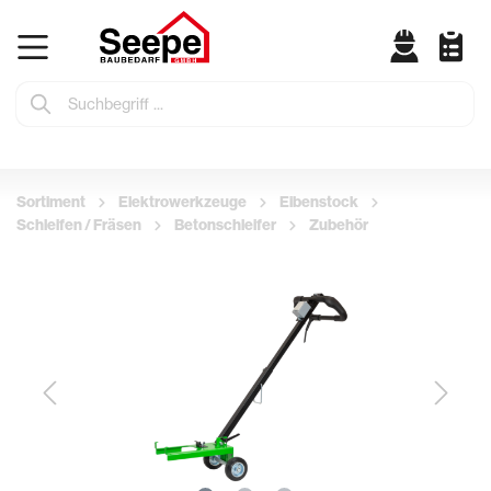
Sortiment
Elektrowerkzeuge
Eibenstock
Schleifen / Fräsen
Betonschleifer
Zubehör