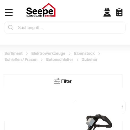
Sortiment
Elektrowerkzeuge
Eibenstock
Schleifen / Fräsen
Betonschleifer
Zubehör
Filter