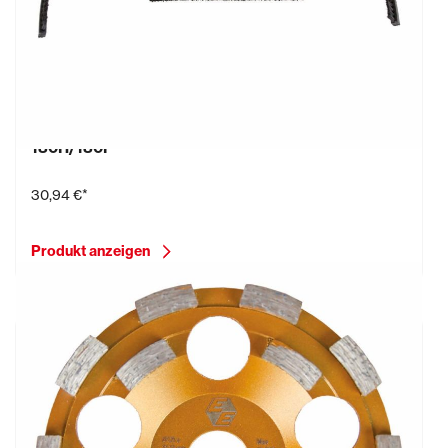
Bürstenkranz inkl. abnehmbarem Segment für EBS
180H/180F
30,94 €*
Produkt anzeigen