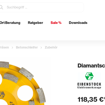
Ort Beratung
Ratgeber
Sale %
Downloads
tzmittel
Elektrowerkzeuge
Metabo
Fräsen
Betonschleifer
Zubehör
Eibenstock
Schleifen / Fräsen
ch
Betonschleifer
Diamantsch
& Glätten
Rohrdurchführungen
n & Schwertglätter
Boden- & Wanddurchführunge
& Spachtel
Abläufe
118,35 €
kenkellen
Futterrohre
er & Stachelschlappen