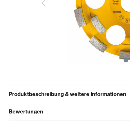
Zubehör
Schneiden 
Dicht- & Fugenbänder
Injektionst
Arbeitsfugenbänder
Packer
Fugenabdeck- und Dichtbänder
Pressen
Hydrauliköl
Feuchtigkeitsmessgeräte
Gewebe & F
Hydromette
Gewebe
Baufolien
Produktbeschreibung & weitere Informationen
Bewertungen