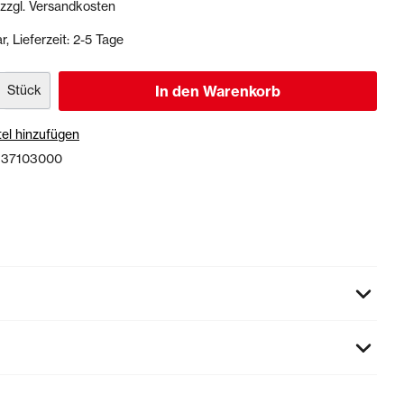
 zzgl. Versandkosten
, Lieferzeit: 2-5 Tage
Dichtstoffe & Reinigungsmittel
PU-Dichtstoffe
Stück
In den Warenkorb
Kartuschenpressen
Reinigungsmittel
el hinzufügen
:
37103000
Veranstaltungen & Karten