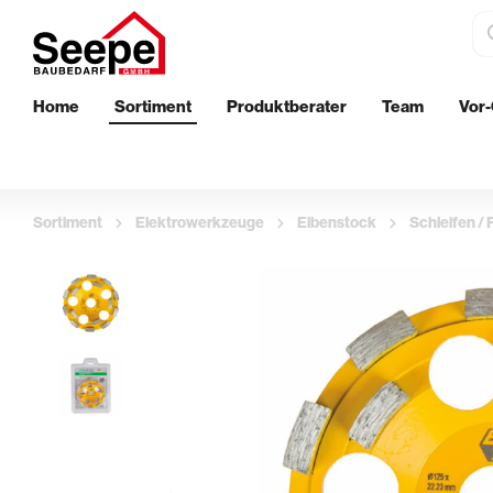
Home
Sortiment
Produktberater
Team
Vor-
Dämmstoffe
Bautenschu
EPS-Perimeterdämmung
Wand
Sortiment
Elektrowerkzeuge
Eibenstock
Schleifen / 
XPS-Perimeterdämmung
Boden
Innenwanddämmung
Außenberei
Streichen
Aufbringen 
Klebebänder & Abdeckvlies
Glättekelle
Walzen & Roller
Putzkellen 
Ersatzbügel & Teleskopstäbe
Profil- & Ec
Pinsel & Quaste
Stachelroll