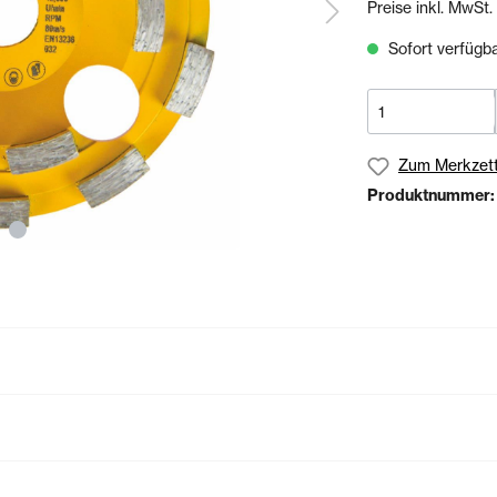
Preise inkl. MwSt.
& Sägen
Sofort verfügbar
echnik
Schienen- & Rinnensystem
Schienen
Tropfkantenprofile
Rinnensysteme
Zum Merkzett
Produktnummer
olien
Bundles