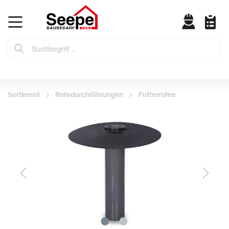
Sortiment
Rohrdurchführungen
Futterrohre